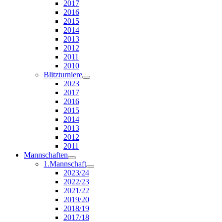
2017
2016
2015
2014
2013
2012
2011
2010
Blitzturniere
2023
2017
2016
2015
2014
2013
2012
2011
Mannschaften
1.Mannschaft
2023/24
2022/23
2021/22
2019/20
2018/19
2017/18