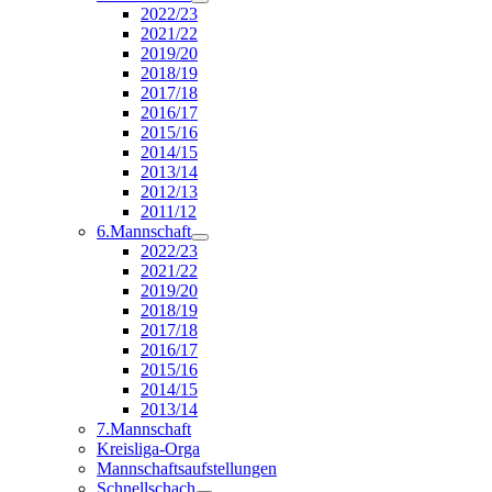
2022/23
2021/22
2019/20
2018/19
2017/18
2016/17
2015/16
2014/15
2013/14
2012/13
2011/12
6.Mannschaft
2022/23
2021/22
2019/20
2018/19
2017/18
2016/17
2015/16
2014/15
2013/14
7.Mannschaft
Kreisliga-Orga
Mannschaftsaufstellungen
Schnellschach