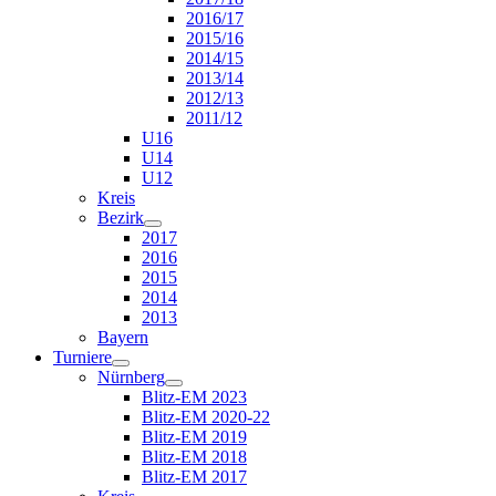
2016/17
2015/16
2014/15
2013/14
2012/13
2011/12
U16
U14
U12
Kreis
Bezirk
2017
2016
2015
2014
2013
Bayern
Turniere
Nürnberg
Blitz-EM 2023
Blitz-EM 2020-22
Blitz-EM 2019
Blitz-EM 2018
Blitz-EM 2017