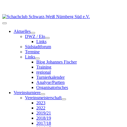
Aktuelles
DWZ / Elo
Links
Südstadtforum
Termine
Links
Blog Johannes Fischer
Training
regional
Turnierkalender
Analyse/Partien
Organisatorisches
Vereinsturniere
Vereinsmeisterschaft
2023
2022
2019/21
2018/19
2017/18