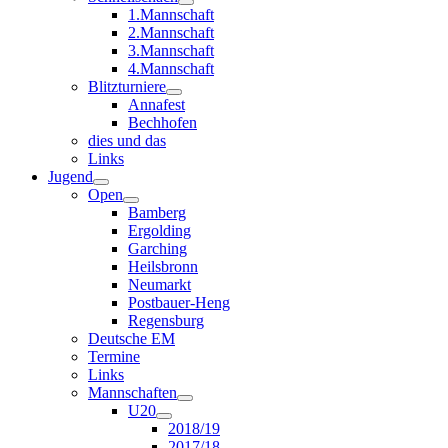
1.Mannschaft
2.Mannschaft
3.Mannschaft
4.Mannschaft
Blitzturniere
Annafest
Bechhofen
dies und das
Links
Jugend
Open
Bamberg
Ergolding
Garching
Heilsbronn
Neumarkt
Postbauer-Heng
Regensburg
Deutsche EM
Termine
Links
Mannschaften
U20
2018/19
2017/18