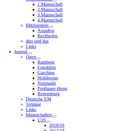
1.Mannschaft
2.Mannschaft
3.Mannschaft
4.Mannschaft
Blitzturniere
Annafest
Bechhofen
dies und das
Links
Jugend
Open
Bamberg
Ergolding
Garching
Heilsbronn
Neumarkt
Postbauer-Heng
Regensburg
Deutsche EM
Termine
Links
Mannschaften
U20
2018/19
2017/18