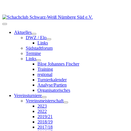
Aktuelles
DWZ / Elo
Links
Südstadtforum
Termine
Links
Blog Johannes Fischer
Training
regional
Turnierkalender
Analyse/Partien
Organisatorisches
Vereinsturniere
Vereinsmeisterschaft
2023
2022
2019/21
2018/19
2017/18