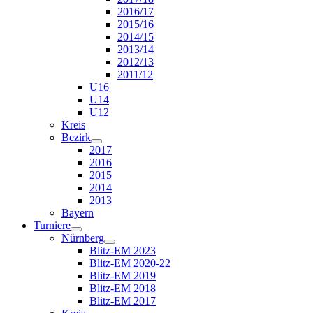
2016/17
2015/16
2014/15
2013/14
2012/13
2011/12
U16
U14
U12
Kreis
Bezirk
2017
2016
2015
2014
2013
Bayern
Turniere
Nürnberg
Blitz-EM 2023
Blitz-EM 2020-22
Blitz-EM 2019
Blitz-EM 2018
Blitz-EM 2017