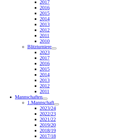
2017
2016
2015
2014
2013
2012
2011
2010
Blitzturniere
2023
2017
2016
2015
2014
2013
2012
2011
Mannschaften
1.Mannschaft
2023/24
2022/23
2021/22
2019/20
2018/19
2017/18