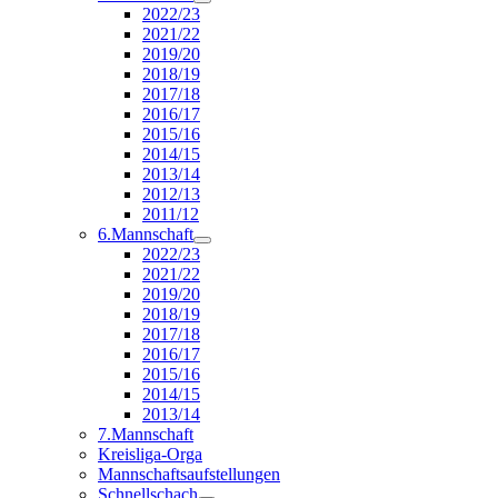
2022/23
2021/22
2019/20
2018/19
2017/18
2016/17
2015/16
2014/15
2013/14
2012/13
2011/12
6.Mannschaft
2022/23
2021/22
2019/20
2018/19
2017/18
2016/17
2015/16
2014/15
2013/14
7.Mannschaft
Kreisliga-Orga
Mannschaftsaufstellungen
Schnellschach