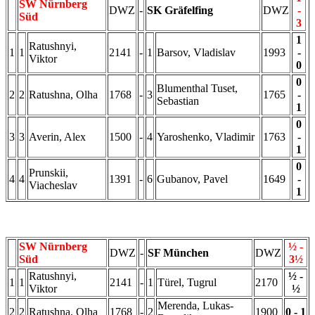
SW Nürnberg
DWZ
-
SK Gräfelfing
DWZ
-
Süd
3
1
Ratushnyi,
1
1
2141
-
1
Barsov, Vladislav
1993
-
Viktor
0
0
Blumenthal Tuset,
2
2
Ratushna, Olha
1768
-
3
1765
-
Sebastian
1
0
3
3
Averin, Alex
1500
-
4
Yaroshenko, Vladimir
1763
-
1
0
Prunskii,
4
4
1391
-
6
Gubanov, Pavel
1649
-
Viacheslav
1
SW Nürnberg
½ -
DWZ
-
SF München
DWZ
Süd
3½
Ratushnyi,
½ -
1
1
2141
-
1
Türel, Tugrul
2170
Viktor
½
Merenda, Lukas-
2
2
Ratushna, Olha
1768
-
2
1900
0 - 1