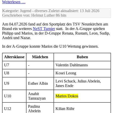
Weiterlesen …
Kategorie: Jugend
- diverses
Zuletzt aktualisiert: 13 Juli 2026
Geschrieben von: Helmut Luther
86 hits
Am 04.07.2026 fand auf den Sportplatz des TSV Neunkirchen am
Brand ein weiteres
NeST Turnier
statt. In der A-Gruppe spielten
Philipp und Marios, in der D-Gruppe Renata, Rustam, Leon, Sudip,
Andrii und Nazar.
In der A-Gruppe konnte Marios die U10 Wertung gewinnen.
Altersklasse
Mädchen
Buben
U7
-
Valentin Dahlmanns
U8
-
Kosei Leong
Levi Schack, Julius Abelein,
U9
Esther Albin
Janes Ende
Anahit
U10
Marios Dokos
Tamrazyan
Paulina
U12
Kilian Rühr
Abelein