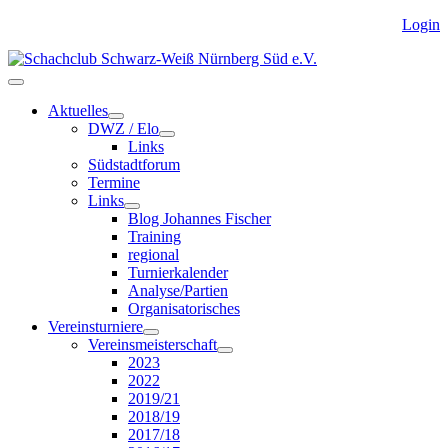
Login
Aktuelles
DWZ / Elo
Links
Südstadtforum
Termine
Links
Blog Johannes Fischer
Training
regional
Turnierkalender
Analyse/Partien
Organisatorisches
Vereinsturniere
Vereinsmeisterschaft
2023
2022
2019/21
2018/19
2017/18