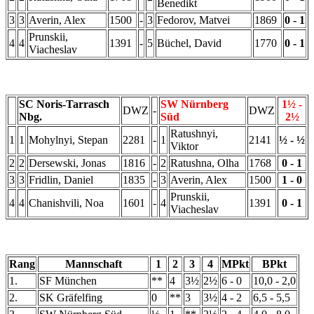
Benedikt
3
3
Averin, Alex
1500
-
3
Fedorov, Matvei
1869
0 - 1
Prunskii,
4
4
1391
-
5
Büchel, David
1770
0 - 1
Viacheslav
SC Noris-Tarrasch
SW Nürnberg
1½ -
DWZ
-
DWZ
Nbg.
Süd
2½
Ratushnyi,
1
1
Mohylnyi, Stepan
2281
-
1
2141
½ - ½
Viktor
2
2
Dersewski, Jonas
1816
-
2
Ratushna, Olha
1768
0 - 1
3
3
Fridlin, Daniel
1835
-
3
Averin, Alex
1500
1 - 0
Prunskii,
4
4
Chanishvili, Noa
1601
-
4
1391
0 - 1
Viacheslav
Rang
Mannschaft
1
2
3
4
MPkt
BPkt
1.
SF München
**
4
3½
2½
6 - 0
10,0 - 2,0
2.
SK Gräfelfing
0
**
3
3½
4 - 2
6,5 - 5,5