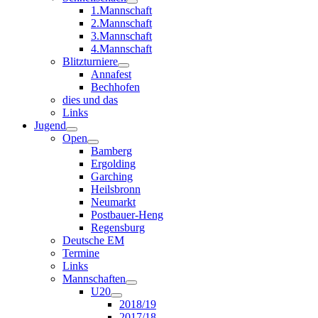
1.Mannschaft
2.Mannschaft
3.Mannschaft
4.Mannschaft
Blitzturniere
Annafest
Bechhofen
dies und das
Links
Jugend
Open
Bamberg
Ergolding
Garching
Heilsbronn
Neumarkt
Postbauer-Heng
Regensburg
Deutsche EM
Termine
Links
Mannschaften
U20
2018/19
2017/18