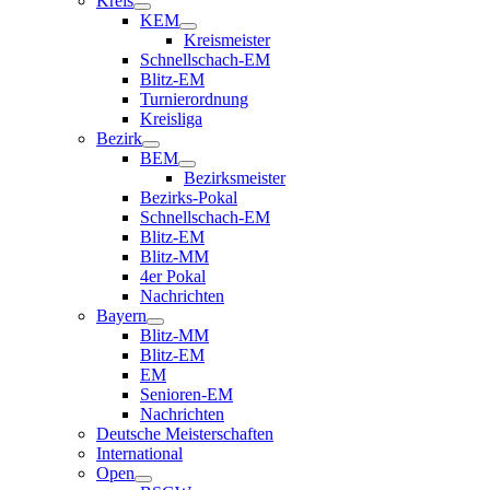
Kreis
KEM
Kreismeister
Schnellschach-EM
Blitz-EM
Turnierordnung
Kreisliga
Bezirk
BEM
Bezirksmeister
Bezirks-Pokal
Schnellschach-EM
Blitz-EM
Blitz-MM
4er Pokal
Nachrichten
Bayern
Blitz-MM
Blitz-EM
EM
Senioren-EM
Nachrichten
Deutsche Meisterschaften
International
Open