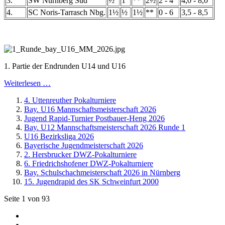
3.
SW Nürnberg Süd
½
1
**
2½
2 - 4
4,0 - 8,0
4.
SC Noris-Tarrasch Nbg.
1½
½
1½
**
0 - 6
3,5 - 8,5
1. Partie der Endrunden U14 und U16
Weiterlesen …
4. Uttenreuther Pokalturniere
Bay. U16 Mannschaftsmeisterschaft 2026
Jugend Rapid-Turnier Postbauer-Heng 2026
Bay. U12 Mannschaftsmeisterschaft 2026 Runde 1
U16 Bezirksliga 2026
Bayerische Jugendmeisterschaft 2026
2. Hersbrucker DWZ-Pokalturniere
6. Friedrichshofener DWZ-Pokalturniere
Bay. Schulschachmeisterschaft 2026 in Nürnberg
15. Jugendrapid des SK Schweinfurt 2000
Seite 1 von 93