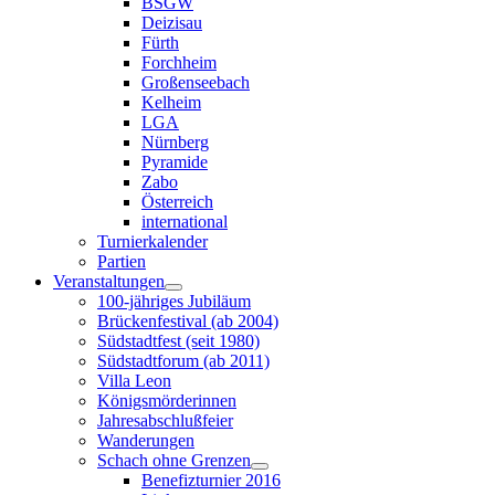
BSGW
Deizisau
Fürth
Forchheim
Großenseebach
Kelheim
LGA
Nürnberg
Pyramide
Zabo
Österreich
international
Turnierkalender
Partien
Veranstaltungen
100-jähriges Jubiläum
Brückenfestival (ab 2004)
Südstadtfest (seit 1980)
Südstadtforum (ab 2011)
Villa Leon
Königsmörderinnen
Jahresabschlußfeier
Wanderungen
Schach ohne Grenzen
Benefizturnier 2016