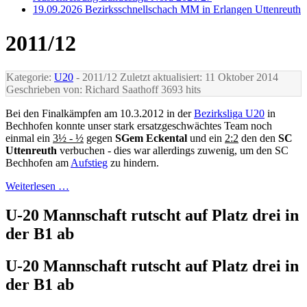
19.09.2026 Bezirksschnellschach MM in Erlangen Uttenreuth
2011/12
Kategorie:
U20
- 2011/12
Zuletzt aktualisiert: 11 Oktober 2014
Geschrieben von: Richard Saathoff
3693 hits
Bei den Finalkämpfen am 10.3.2012 in der
Bezirksliga U20
in
Bechhofen konnte unser stark ersatzgeschwächtes Team noch
einmal ein
3½ - ½
gegen
SGem Eckental
und ein
2:2
den den
SC
Uttenreuth
verbuchen - dies war allerdings zuwenig, um den SC
Bechhofen am
Aufstieg
zu hindern.
Weiterlesen …
U-20 Mannschaft rutscht auf Platz drei in
der B1 ab
U-20 Mannschaft rutscht auf Platz drei in
der B1 ab