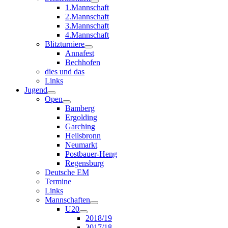
1.Mannschaft
2.Mannschaft
3.Mannschaft
4.Mannschaft
Blitzturniere
Annafest
Bechhofen
dies und das
Links
Jugend
Open
Bamberg
Ergolding
Garching
Heilsbronn
Neumarkt
Postbauer-Heng
Regensburg
Deutsche EM
Termine
Links
Mannschaften
U20
2018/19
2017/18