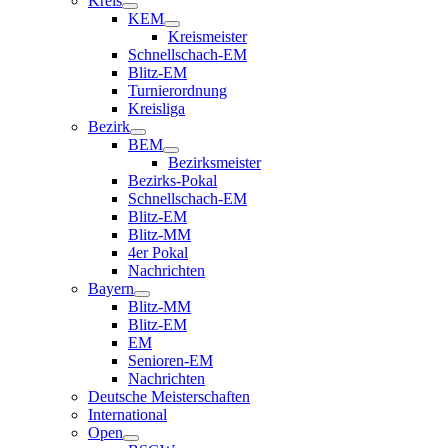
Kreis
KEM
Kreismeister
Schnellschach-EM
Blitz-EM
Turnierordnung
Kreisliga
Bezirk
BEM
Bezirksmeister
Bezirks-Pokal
Schnellschach-EM
Blitz-EM
Blitz-MM
4er Pokal
Nachrichten
Bayern
Blitz-MM
Blitz-EM
EM
Senioren-EM
Nachrichten
Deutsche Meisterschaften
International
Open