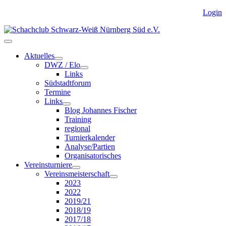
Login
Aktuelles
DWZ / Elo
Links
Südstadtforum
Termine
Links
Blog Johannes Fischer
Training
regional
Turnierkalender
Analyse/Partien
Organisatorisches
Vereinsturniere
Vereinsmeisterschaft
2023
2022
2019/21
2018/19
2017/18