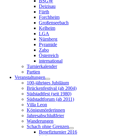
BSGW
Deizisau
Fürth
Forchheim
Großenseebach
Kelheim
LGA
Nürnberg
Pyramide
Zabo
Österreich
international
Turnierkalender
Partien
Veranstaltungen
100-jähriges Jubiläum
Brückenfestival (ab 2004)
Südstadtfest (seit 1980)
Südstadtforum (ab 2011)
Villa Leon
Königsmörderinnen
Jahresabschlußfeier
Wanderungen
Schach ohne Grenzen
Benefizturnier 2016