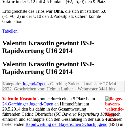
Viktor
in der U12 mit 4.5 Punkten (+2,=5,-0) den 9.Platz.
Erfolgreichste des Trios war
Olha
, die sich mit starken 5.0
(+5,=0,-2) in der U10 den 3.Podestplatz sichern konnte -
Gratulation.
Tabellen
Valentin Krasotin gewinnt BSJ-
Rapidwertung U16 2014
Valentin Krasotin gewinnt BSJ-
Rapidwertung U16 2014
Kategorie:
Jugend-Open
- Garching
Zuletzt aktualisiert: 27 Mai
2022
Geschrieben von: Helmut Luther + Webmaster
3441 hits
Valentin Krasotin
konnte durch einen 5.Platz beim
24.Garchinger Jugend-Open
an Himmelfahrt am
29.5.2014 den bis dahin in der Gesamtwertung
führenden Cédric Oberhofer (
SC Bavaria Regensburg 1881
) noch
einholen und schnappte sich den Gesamtsieg in der aus 6 Turnieren
bestehenden
Rapidwertung der Bayerischen Schachjugend
(BSJ) in