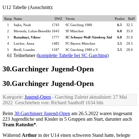
U12 Tabelle (Ausschnitt):
Rang
Name
DWZ
Verein
Punkte
BuH
1
Sajka, Noah
1743
SC Garching 1980
6.5
32.5
2
Merenda, Lukas-Benedikt
1643
SF München
6.0
35.0
3
Ratushnyi, Viktor
1777
SC Schwarz-Weiß Nürnberg Süd
6.0
31.0
4
Leicher, Anna
1485
FC Bayern München
5.5
29.5
5
Bredl, Leander
1187
SC Garching 1980 e.V.
5.5
28.0
61 Teilnehmer (
komplette Tabelle bei SC Garching
)
30.Garchinger Jugend-Open
30.Garchinger Jugend-Open
Kategorie:
Jugend-Open
- Garching
Zuletzt aktualisiert: 27 Mai
2022
Geschrieben von: Richard Saathoff
1634 hits
Beim
30.Garchinger Jugend-Open
am 26.5.2022 waren insgesamt
223 Jugendliche und Kinder in 5 Gruppen am Start, darunter auch
Team Ratushn*
.
Während
Arthur
in der U14 einen schweren Stand hatte, belegte