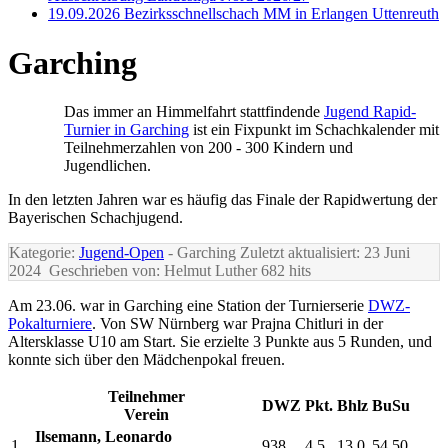
19.09.2026 Bezirksschnellschach MM in Erlangen Uttenreuth
Garching
Das immer an Himmelfahrt stattfindende
Jugend Rapid-
Turnier in Garching
ist ein Fixpunkt im Schachkalender mit
Teilnehmerzahlen von 200 - 300 Kindern und
Jugendlichen.
In den letzten Jahren war es häufig das Finale der Rapidwertung der
Bayerischen Schachjugend.
Kategorie:
Jugend-Open
- Garching
Zuletzt aktualisiert: 23 Juni
2024
Geschrieben von: Helmut Luther
682 hits
Am 23.06. war in Garching eine Station der Turnierserie
DWZ-
Pokalturniere
. Von SW Nürnberg war Prajna Chitluri in der
Altersklasse U10 am Start. Sie erzielte 3 Punkte aus 5 Runden, und
konnte sich über den Mädchenpokal freuen.
Teilnehmer
DWZ
Pkt.
Bhlz
BuSu
Verein
Ilsemann, Leonardo
1.
938
4,5
13,0
54,50