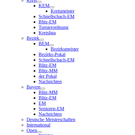
Kreis
KEM
Kreismeister
Schnellschach-EM
Blitz-EM
Turnierordnung
Kreisliga
Bezirk
BEM
Bezirksmeister
Bezirks-Pokal
Schnellschach-EM
Blitz-EM
Blitz-MM
4er Pokal
Nachrichten
Bayern
Blitz-MM
Blitz-EM
EM
Senioren-EM
Nachrichten
Deutsche Meisterschaften
International
Open