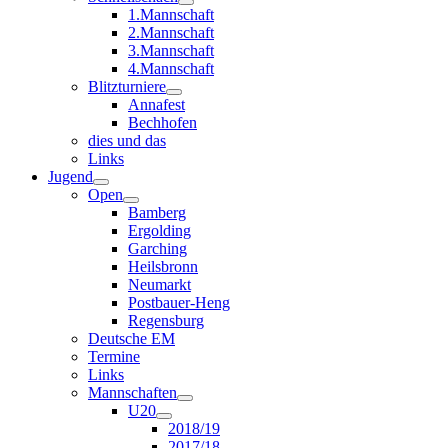
1.Mannschaft
2.Mannschaft
3.Mannschaft
4.Mannschaft
Blitzturniere
Annafest
Bechhofen
dies und das
Links
Jugend
Open
Bamberg
Ergolding
Garching
Heilsbronn
Neumarkt
Postbauer-Heng
Regensburg
Deutsche EM
Termine
Links
Mannschaften
U20
2018/19
2017/18