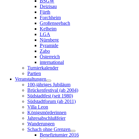
BSGW
Deizisau
Fürth
Forchheim
Großenseebach
Kelheim
LGA
Nürnberg
Pyramide
Zabo
Österreich
international
Turnierkalender
Partien
Veranstaltungen
100-jähriges Jubiläum
Brückenfestival (ab 2004)
Südstadtfest (seit 1980)
Südstadtforum (ab 2011)
Villa Leon
Königsmörderinnen
Jahresabschlußfeier
Wanderungen
Schach ohne Grenzen
Benefizturnier 2016