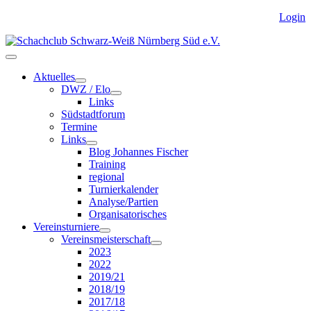
Login
Aktuelles
DWZ / Elo
Links
Südstadtforum
Termine
Links
Blog Johannes Fischer
Training
regional
Turnierkalender
Analyse/Partien
Organisatorisches
Vereinsturniere
Vereinsmeisterschaft
2023
2022
2019/21
2018/19
2017/18