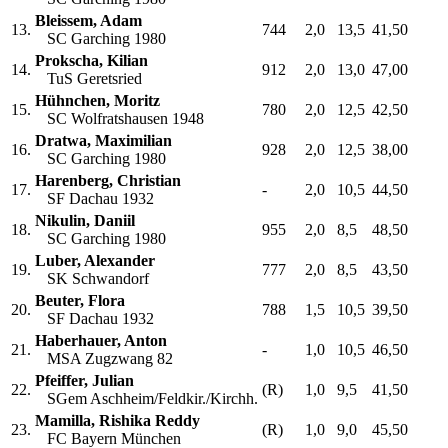
Bleissem, Adam
13.
744
2,0
13,5
41,50
SC Garching 1980
Prokscha, Kilian
14.
912
2,0
13,0
47,00
TuS Geretsried
Hühnchen, Moritz
15.
780
2,0
12,5
42,50
SC Wolfratshausen 1948
Dratwa, Maximilian
16.
928
2,0
12,5
38,00
SC Garching 1980
Harenberg, Christian
17.
-
2,0
10,5
44,50
SF Dachau 1932
Nikulin, Daniil
18.
955
2,0
8,5
48,50
SC Garching 1980
Luber, Alexander
19.
777
2,0
8,5
43,50
SK Schwandorf
Beuter, Flora
20.
788
1,5
10,5
39,50
SF Dachau 1932
Haberhauer, Anton
21.
-
1,0
10,5
46,50
MSA Zugzwang 82
Pfeiffer, Julian
22.
(R)
1,0
9,5
41,50
SGem Aschheim/Feldkir./Kirchh.
Mamilla, Rishika Reddy
23.
(R)
1,0
9,0
45,50
FC Bayern München