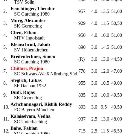
TSV Solln
Feuchtinger, Theodor
2.
957
4,0
13,5
51,00
SC Garching 1980
Murg, Alexander
3.
929
4,0
11,5
50,50
SK Germering
Chen, Ethan
4.
950
4,0
10,0
51,00
MTV Ingolstadt
Kleinschrod, Jakob
5.
890
3,0
14,5
51,00
SV Höhenkirchen
Breitenlechner, Simon
6.
(R)
3,0
13,0
44,50
SC Garching 1980
Chitluri, Prajna
7.
778
3,0
12,0
47,00
SC Schwarz-Weiß Nürnberg Süd
Steglich, Lukas
8.
955
3,0
10,5
49,00
SF Dachau 1932
Dudi, Rajas
9.
835
3,0
10,0
49,50
SK Germering
Achchannagari, Rishik Reddy
10.
893
3,0
9,5
49,50
FC Bayern München
Kalaiselvam, Vedha
11.
937
2,5
13,0
48,00
SC Unterhaching
Bahe, Fabian
12.
715
2,5
11,5
45,50
SC Garching 1980