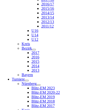
2016/17
2015/16
2014/15
2013/14
2012/13
2011/12
U16
U14
U12
Kreis
Bezirk
2017
2016
2015
2014
2013
Bayern
Turniere
Nürnberg
Blitz-EM 2023
Blitz-EM 2020-22
Blitz-EM 2019
Blitz-EM 2018
Blitz-EM 2017