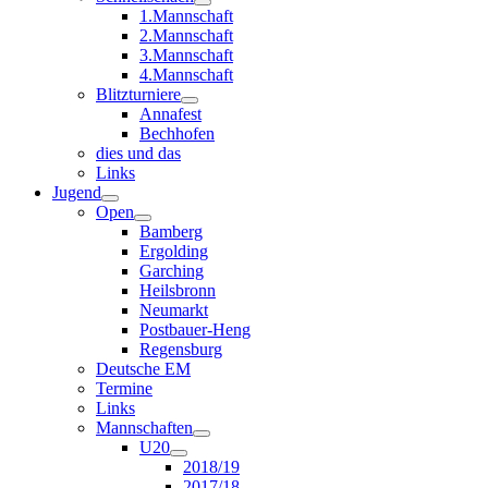
1.Mannschaft
2.Mannschaft
3.Mannschaft
4.Mannschaft
Blitzturniere
Annafest
Bechhofen
dies und das
Links
Jugend
Open
Bamberg
Ergolding
Garching
Heilsbronn
Neumarkt
Postbauer-Heng
Regensburg
Deutsche EM
Termine
Links
Mannschaften
U20
2018/19
2017/18