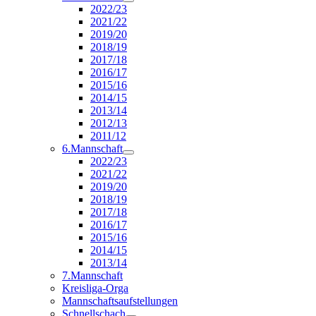
2022/23
2021/22
2019/20
2018/19
2017/18
2016/17
2015/16
2014/15
2013/14
2012/13
2011/12
6.Mannschaft
2022/23
2021/22
2019/20
2018/19
2017/18
2016/17
2015/16
2014/15
2013/14
7.Mannschaft
Kreisliga-Orga
Mannschaftsaufstellungen
Schnellschach