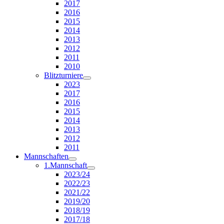
2017
2016
2015
2014
2013
2012
2011
2010
Blitzturniere
2023
2017
2016
2015
2014
2013
2012
2011
Mannschaften
1.Mannschaft
2023/24
2022/23
2021/22
2019/20
2018/19
2017/18