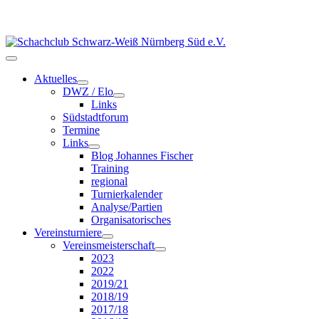
Aktuelles
DWZ / Elo
Links
Südstadtforum
Termine
Links
Blog Johannes Fischer
Training
regional
Turnierkalender
Analyse/Partien
Organisatorisches
Vereinsturniere
Vereinsmeisterschaft
2023
2022
2019/21
2018/19
2017/18