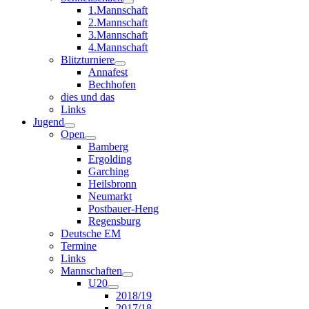
1.Mannschaft
2.Mannschaft
3.Mannschaft
4.Mannschaft
Blitzturniere
Annafest
Bechhofen
dies und das
Links
Jugend
Open
Bamberg
Ergolding
Garching
Heilsbronn
Neumarkt
Postbauer-Heng
Regensburg
Deutsche EM
Termine
Links
Mannschaften
U20
2018/19
2017/18