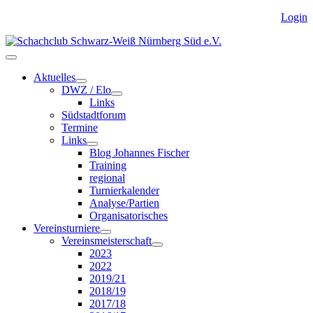
Login
Aktuelles
DWZ / Elo
Links
Südstadtforum
Termine
Links
Blog Johannes Fischer
Training
regional
Turnierkalender
Analyse/Partien
Organisatorisches
Vereinsturniere
Vereinsmeisterschaft
2023
2022
2019/21
2018/19
2017/18