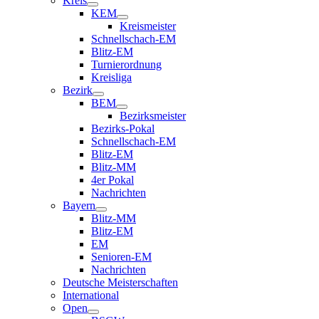
Kreis
KEM
Kreismeister
Schnellschach-EM
Blitz-EM
Turnierordnung
Kreisliga
Bezirk
BEM
Bezirksmeister
Bezirks-Pokal
Schnellschach-EM
Blitz-EM
Blitz-MM
4er Pokal
Nachrichten
Bayern
Blitz-MM
Blitz-EM
EM
Senioren-EM
Nachrichten
Deutsche Meisterschaften
International
Open