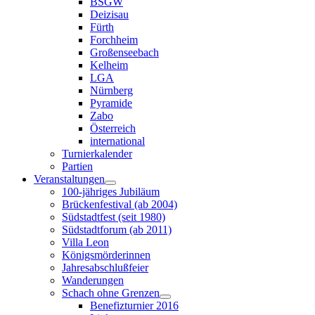
BSGW
Deizisau
Fürth
Forchheim
Großenseebach
Kelheim
LGA
Nürnberg
Pyramide
Zabo
Österreich
international
Turnierkalender
Partien
Veranstaltungen
100-jähriges Jubiläum
Brückenfestival (ab 2004)
Südstadtfest (seit 1980)
Südstadtforum (ab 2011)
Villa Leon
Königsmörderinnen
Jahresabschlußfeier
Wanderungen
Schach ohne Grenzen
Benefizturnier 2016