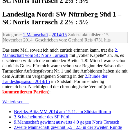
SC Noris Tarrasch 2 2½ : 5½
Landesliga Nord: SW Nürnberg Süd 1 –
SC Noris Tarrasch 2 2½ : 5½
Kategorie:
1.Mannschaft
-
2014/15
Zuletzt aktualisiert: 15
November 2014
Geschrieben von: Gerhard Reis
4731 hits
Das erste Mal, soweit ich mich zurück erinnern kann, trat die
2.
Mannschaft vom SC Noris Tarrasch
mit „voller Kapelle“ an. Ja, es
erschienen wirklich die nominellen Bretter 1-8! Mir schwante schon
da nichts Gutes. Für mich waren schon vor Beginn der Saison die
Tarraschler Aufstiegsfavorit Nr. 1 und ihre Ambitionen haben sie mit
dem Auftritt am vergangenen Sonntag in der
2.Runde der
Landesligasaison 2014/15
im Südstadt-Forum eindeutig
unterstrichen. Nachfolgend der chronologische Verlauf (mit
kommentierten Partien
):
Weiterlesen …
Bezirks-Blitz-MM 2014 am 15.11. im Südstadtforum
3.Schachelturnier des SF Fürth
9.Mannschaft gewinnt auswärts 4:0 gegen Noris Tarrasch
Zweite Mannschaft gewinnt 5,5 : 2,5 in der zweiten Runde