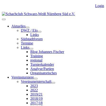
Login
Aktuelles
DWZ / Elo
Links
Südstadtforum
Termine
Links
Blog Johannes Fischer
Training
regional
Turnierkalender
Analyse/Partien
Organisatorisches
Vereinsturniere
Vereinsmeisterschaft
2023
2022
2019/21
2018/19
2017/18