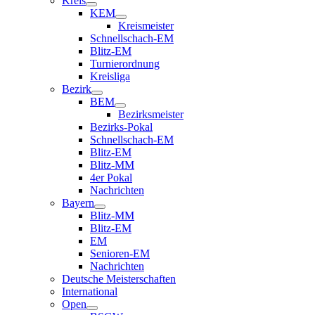
Kreis
KEM
Kreismeister
Schnellschach-EM
Blitz-EM
Turnierordnung
Kreisliga
Bezirk
BEM
Bezirksmeister
Bezirks-Pokal
Schnellschach-EM
Blitz-EM
Blitz-MM
4er Pokal
Nachrichten
Bayern
Blitz-MM
Blitz-EM
EM
Senioren-EM
Nachrichten
Deutsche Meisterschaften
International
Open