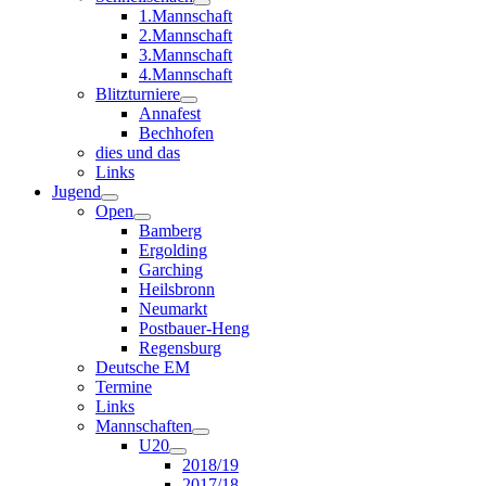
1.Mannschaft
2.Mannschaft
3.Mannschaft
4.Mannschaft
Blitzturniere
Annafest
Bechhofen
dies und das
Links
Jugend
Open
Bamberg
Ergolding
Garching
Heilsbronn
Neumarkt
Postbauer-Heng
Regensburg
Deutsche EM
Termine
Links
Mannschaften
U20
2018/19
2017/18