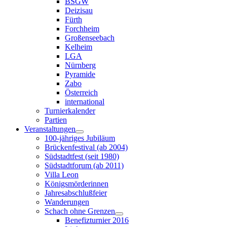
BSGW
Deizisau
Fürth
Forchheim
Großenseebach
Kelheim
LGA
Nürnberg
Pyramide
Zabo
Österreich
international
Turnierkalender
Partien
Veranstaltungen
100-jähriges Jubiläum
Brückenfestival (ab 2004)
Südstadtfest (seit 1980)
Südstadtforum (ab 2011)
Villa Leon
Königsmörderinnen
Jahresabschlußfeier
Wanderungen
Schach ohne Grenzen
Benefizturnier 2016