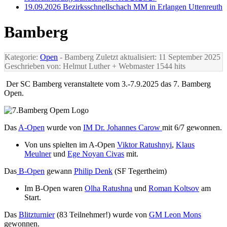
19.09.2026 Bezirksschnellschach MM in Erlangen Uttenreuth
Bamberg
Kategorie:
Open
- Bamberg
Zuletzt aktualisiert: 11 September 2025
Geschrieben von: Helmut Luther + Webmaster
1544 hits
Der SC Bamberg veranstaltete vom 3.-7.9.2025 das 7. Bamberg
Open.
Das
A-Open
wurde von
IM Dr. Johannes Carow
mit 6/7 gewonnen.
Von uns spielten im A-Open
Viktor Ratushnyi
,
Klaus
Meulner
und
Ege Noyan Civas
mit.
Das
B-Open
gewann
Philip Denk
(SF Tegertheim)
Im B-Open waren
Olha Ratushna
und
Roman Koltsov
am
Start.
Das
Blitzturnier
(83 Teilnehmer!) wurde von
GM Leon Mons
gewonnen.