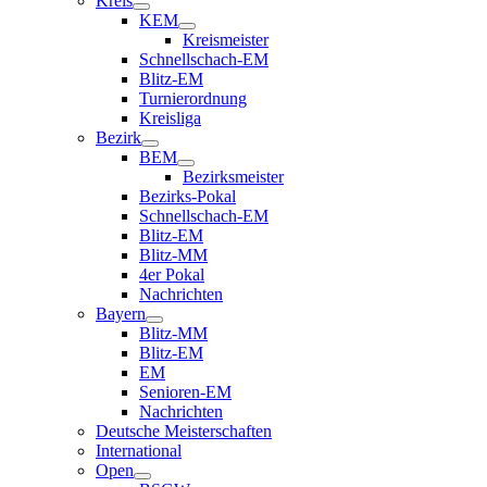
Kreis
KEM
Kreismeister
Schnellschach-EM
Blitz-EM
Turnierordnung
Kreisliga
Bezirk
BEM
Bezirksmeister
Bezirks-Pokal
Schnellschach-EM
Blitz-EM
Blitz-MM
4er Pokal
Nachrichten
Bayern
Blitz-MM
Blitz-EM
EM
Senioren-EM
Nachrichten
Deutsche Meisterschaften
International
Open