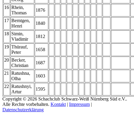
16
Rhein,
1876
Thomas
17
Berntgen,
1840
Henri
18
Simin,
1812
Vladimir
19
Thürauf,
1658
Peter
20
Becker,
1687
Christian
21
Ratushna,
1603
Olha
22
Ratushnyi,
1595
Artur
Copyright © 2026 Schachclub Schwarz-Weiß Nürnberg Süd e.V..
Alle Rechte vorbehalten.
Kontakt
|
Impressum
|
Datenschutzerklärung