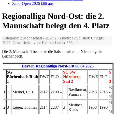
Zabo-Open 2026 fällt aus
Regionalliga Nord-Ost: die 2.
Mannschaft belegt den 4. Platz
Kategorie: 2.Mannschaft
- 2024/25
Zuletzt aktualisiert: 07 April
2025
Geschrieben von: Helmut Luther
556 hits
Die 2. Mannschaft beendete die Saison mit einer Niederlage in
Büchenbach.
Bayern Regionalliga Nord-Ost 06.04.2025
SG
SC SW
5
Büchenbach/Roth
DWZ
ELO
-
Nürnberg
DWZ
ELO
-
1
Süd 2
3
½
Ravikumar,
1
1
Merkel, Luis
2117
2100
-
1
2043
2016
-
Pranava
½
½
Meulner,
2
3
Egger, Thomas
2114
2237
-
3
1958
1990
-
Klaus
½