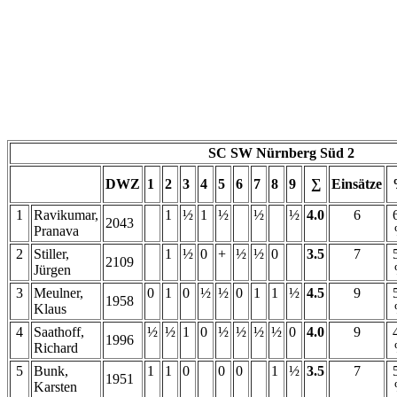
SC SW Nürnberg Süd 2
DWZ
1
2
3
4
5
6
7
8
9
∑
Einsätze
1
Ravikumar,
1
½
1
½
½
½
4.0
6
2043
Pranava
2
Stiller,
1
½
0
+
½
½
0
3.5
7
2109
Jürgen
3
Meulner,
0
1
0
½
½
0
1
1
½
4.5
9
1958
Klaus
4
Saathoff,
½
½
1
0
½
½
½
½
0
4.0
9
1996
Richard
5
Bunk,
1
1
0
0
0
1
½
3.5
7
1951
Karsten