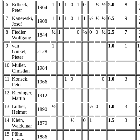
6
Erlbeck,
1
1
1
0
1
0
½
½
5.0
8
1964
Peter
7
Kanewski,
1
1
1
0
1
1
½
½
½
6.5
9
1908
Josef
8
Fiedler,
½
1
0
½
0
0
½
2.5
7
1844
Wolfgang
9
van
1
1.0
1
1
Ginkel,
2128
Pieter
10
Müller,
1984
Christian
11
Konsek,
1
0
0
1.0
3
1966
Peter
12
Riexinger,
1912
Martin
13
Luther,
½
½
0
1.0
3
1890
Helmut
14
Klein,
½
0
1
1.5
3
1870
Waldemar
15
Pühn,
1886
Georg