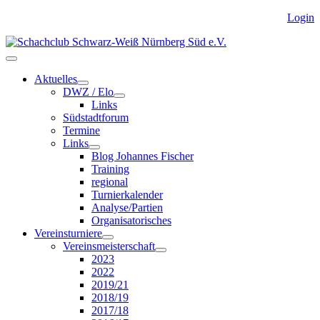
Login
Aktuelles
DWZ / Elo
Links
Südstadtforum
Termine
Links
Blog Johannes Fischer
Training
regional
Turnierkalender
Analyse/Partien
Organisatorisches
Vereinsturniere
Vereinsmeisterschaft
2023
2022
2019/21
2018/19
2017/18