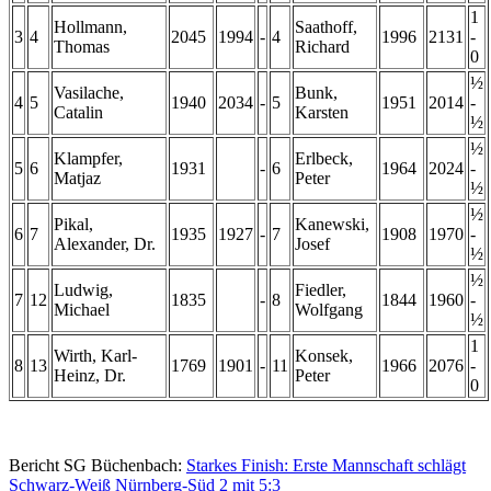
1
Hollmann,
Saathoff,
3
4
2045
1994
-
4
1996
2131
-
Thomas
Richard
0
½
Vasilache,
Bunk,
4
5
1940
2034
-
5
1951
2014
-
Catalin
Karsten
½
½
Klampfer,
Erlbeck,
5
6
1931
-
6
1964
2024
-
Matjaz
Peter
½
½
Pikal,
Kanewski,
6
7
1935
1927
-
7
1908
1970
-
Alexander, Dr.
Josef
½
½
Ludwig,
Fiedler,
7
12
1835
-
8
1844
1960
-
Michael
Wolfgang
½
1
Wirth, Karl-
Konsek,
8
13
1769
1901
-
11
1966
2076
-
Heinz, Dr.
Peter
0
Bericht SG Büchenbach:
Starkes Finish: Erste Mannschaft schlägt
Schwarz-Weiß Nürnberg-Süd 2 mit 5:3