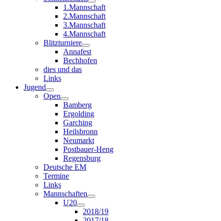
1.Mannschaft
2.Mannschaft
3.Mannschaft
4.Mannschaft
Blitzturniere
Annafest
Bechhofen
dies und das
Links
Jugend
Open
Bamberg
Ergolding
Garching
Heilsbronn
Neumarkt
Postbauer-Heng
Regensburg
Deutsche EM
Termine
Links
Mannschaften
U20
2018/19
2017/18