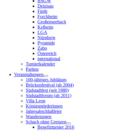
BSGW
Deizisau
Fürth
Forchheim
Großenseebach
Kelheim
LGA
Nürnberg
Pyramide
Zabo
Österreich
international
Turnierkalender
Partien
Veranstaltungen
100-jähriges Jubiläum
Brückenfestival (ab 2004)
Südstadtfest (seit 1980)
Südstadtforum (ab 2011)
Villa Leon
Königsmörderinnen
Jahresabschlußfeier
Wanderungen
Schach ohne Grenzen
Benefizturnier 2016